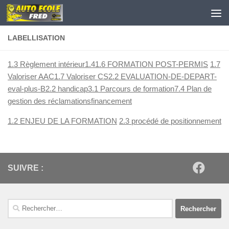
Skip to content
LABELLISATION
1.3 Règlement intérieur
1.4
1.6 FORMATION POST-PERMIS
1.7
Valoriser AAC
1.7 Valoriser CS
2.2 EVALUATION-DE-DEPART-
eval-plus-B
2.2 handicap
3.1 Parcours de formation
7.4 Plan de
gestion des réclamations
financement
1.2 ENJEU DE LA FORMATION
2.3 procédé de positionnement
SUIVRE :
Rechercher :